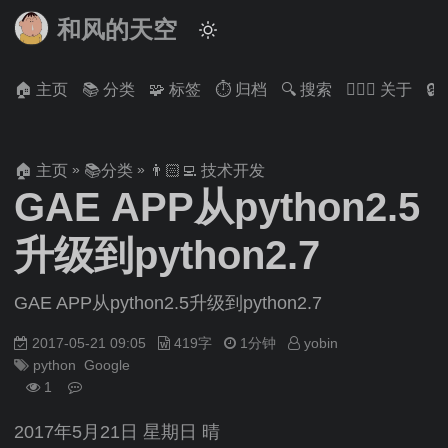
和风的天空
🏠 主页
📚 分类
🧩 标签
⏱ 归档
🔍 搜索
🙋🏻‍♂️ 关于

»
»
🏠 主页
📚分类
👨🏻‍💻 技术开发
GAE APP从python2.5
升级到python2.7
GAE APP从python2.5升级到python2.7
2017-05-21 09:05
419字
1分钟
yobin
python
Google
1
2017年5月21日 星期日 晴