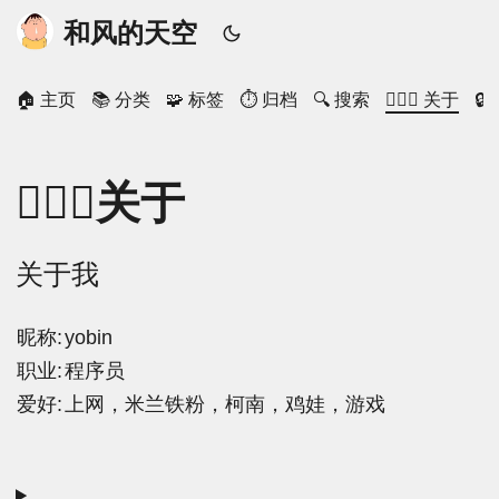
和风的天空
🏠 主页
📚 分类
🧩 标签
⏱ 归档
🔍 搜索
🙋🏻‍♂️ 关于

🙋🏻‍♂️关于
关于我
昵称:
yobin
职业:
程序员
爱好:
上网，米兰铁粉，柯南，鸡娃，游戏
...