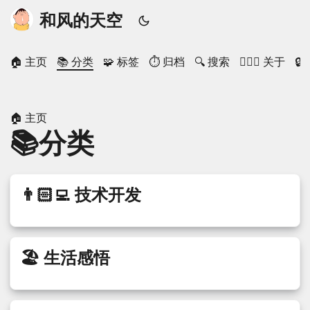
和风的天空
🏠 主页
📚 分类
🧩 标签
⏱ 归档
🔍 搜索
🙋🏻‍♂️ 关于

🏠 主页
📚分类
👨🏻‍💻 技术开发
🏖 生活感悟