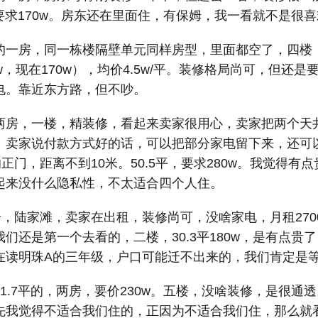
，要求170w。房东还在里面住，有保姆，我一看就不是很
一房，同一栋楼隔壁单元同样房型，里面都空了，四楼，3
5w，现在170w），均价4.5w/平。装修格局尚可，但还
电。靠近东方路，但不吵。
两房，一楼，精装修，看起来卖家很用心，卖家把两个天
。卖家说付款方式好的话，可以把部分家电留下来，还可以
正门，距离不到10米。50.5平，要求280w。我觉得有
起来没什么隐私性，不太适合四个人住。
，陆家滩，卖家在出租，装修尚可，没啥家电，月租270
们还是第一个去看的，二楼，30.3平180w，是有点贵
在读明珠A的三年级，户口可能迁不出来的，我们肯定是
1.7平的，两房，要价230w。五楼，没啥装修，是很通
先我觉得不适合我们住的，正因为不适合我们住，那么就