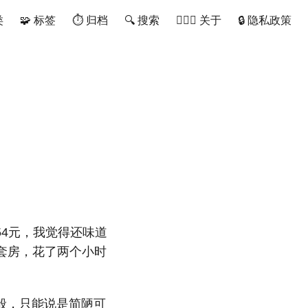
类
🧩 标签
⏱ 归档
🔍 搜索
🙋🏻‍♂️ 关于
🔒 隐私政策
4元，我觉得还味道
5套房，花了两个小时
般，只能说是简陋可