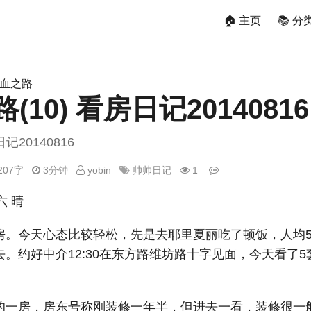
🏠 主页
📚 分
鸡血之路
10) 看房日记20140816
记20140816
207字
3分钟
yobin
帅帅日记
1
六 晴
房。今天心态比较轻松，先是去耶里夏丽吃了顿饭，人均5
。约好中介12:30在东方路维坊路十字见面，今天看了
的一房，房东号称刚装修一年半，但进去一看，装修很一