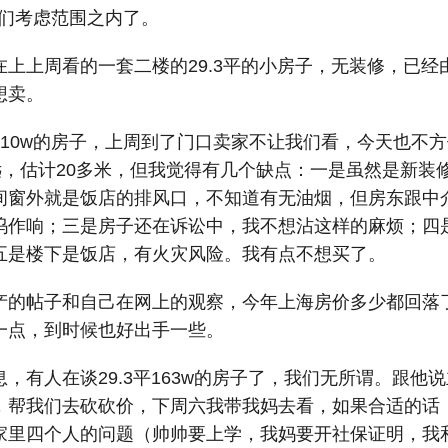
我们考虑范围之内了。
上上周看的一套二楼的29.3平的小房子，无装修，已经由1
想卖。
310w的房子，上周到了门口卖家不让我们看，今天也不
远，估计20多米，但我觉得有几个缺点：一是虽然是新装
间窗外就是饭店的排风口，不知道有无油烟，但房东跟中
呜作响；三是房子还在诉讼中，我不想沾这样的麻烦；四
五是楼下是饭店，有火灾风险。我有点不想买了。
产的帖子和自己在网上的观察，今年上海房价多少都回落
一点，到时候也好出手一些。
，有人在谈29.3平163w的房子了，我们无所谓。跟他
，帮我们去砍砍价，下周六我带我妈去看，如果合适的话
家里四个人的问题（帅帅要上学，我妈要开社保证明，我和