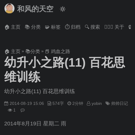
和风的天空
🏠 主页
📚 分类
🧩 标签
⏱ 归档
🔍 搜索
🙋🏻‍♂️ 关于

»
»
🏠 主页
📚分类
📕 鸡血之路
幼升小之路(11) 百花思
维训练
幼升小之路(11) 百花思维训练
2014-08-19 15:06
574字
2分钟
yobin
帅帅日记
1
2014年8月19日 星期二 雨