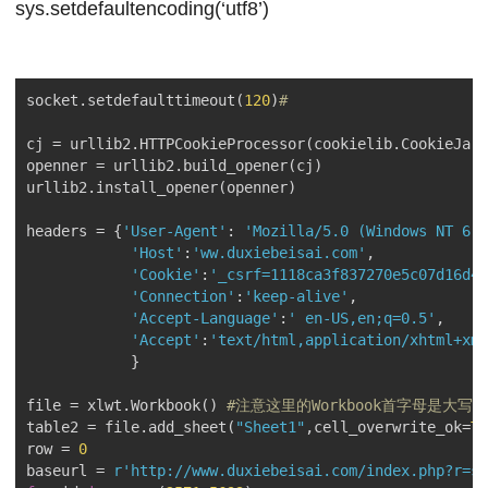
sys.setdefaultencoding(‘utf8’)
socket.setdefaulttimeout(
120
)
#
cj = urllib2.HTTPCookieProcessor(cookielib.CookieJar(
openner = urllib2.build_opener(cj)

urllib2.install_opener(openner)

headers = {
'User-Agent'
: 
'Mozilla/5.0 (Windows NT 6.1
'Host'
:
'ww.duxiebeisai.com'
,

'Cookie'
:
'_csrf=1118ca3f837270e5c07d16d44
'Connection'
:
'keep-alive'
,

'Accept-Language'
:
'	en-US,en;q=0.5'
,

'Accept'
:
'text/html,application/xhtml+xml
            }

file = xlwt.Workbook() 
#注意这里的Workbook首字母是大写
table2 = file.add_sheet(
"Sheet1"
,cell_overwrite_ok=
Tr
row = 
0
baseurl = 
r'http://www.duxiebeisai.com/index.php?r=si