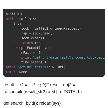
nFail = 
0
while
 nFail < 
5
:

    try:

        sock = urllib2.urlopen(request)

        rsp = sock.read()

        sock.close()

return
 rsp

    except Exception,e:

        nFail += 
1
print
"get_url_data fail:%s count=%d,Exceptio
        time.sleep(
5
print
"get url fail:%s"
return
result_str2 = ‘’’
.
?：
(.
?)’’’ result_obj2 =
re.compile(result_str2,re.M | re.DOTALL)
def search_byid(): reload(sys)