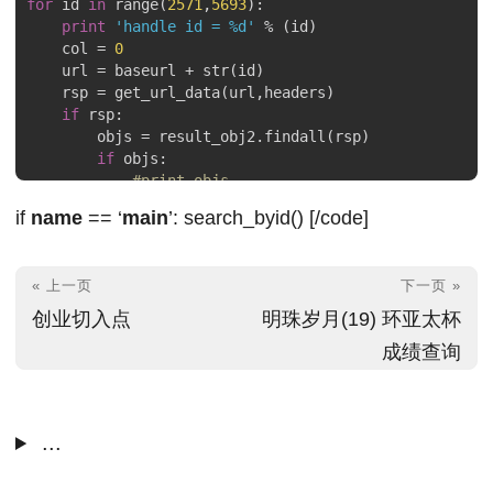
for
 id 
in
 range(
2571
,
5693
):

print
'handle id = %d'
 % (id)

    col = 
0
    url = baseurl + str(id)

    rsp = get_url_data(url,headers)

if
 rsp:

        objs = result_obj2.findall(rsp)

if
 objs:

#print objs
for
 obj 
in
 objs:

if
name
== ‘
main
’: search_byid() [/code]
                table2.write(row,col,obj.decode(
'utf-
#print obj
                col += 
1
« 上一页
下一页 »
            row += 
1
if
 row % 
10
 == 
0
:

创业切入点
明珠岁月(19) 环亚太杯
                time.sleep(
2
)

成绩查询
outfile = 
'math.xls'
...