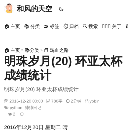
和风的天空
🏠 主页
📚 分类
🧩 标签
⏱ 归档
🔍 搜索
🙋🏻‍♂️ 关于

»
»
🏠 主页
📚分类
📕 鸡血之路
明珠岁月(20) 环亚太杯
成绩统计
明珠岁月(20) 环亚太杯成绩统计
2016-12-20 09:00
780字
2分钟
yobin
python
帅帅日记
2
2016年12月20日 星期二 晴