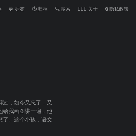
类
🧩 标签
⏱ 归档
🔍 搜索
🙋🏻‍♂️ 关于
🔒 隐私政策
解过，如今又忘了，又
他给我画图讲一遍，他
哭了。这个小孩，语文