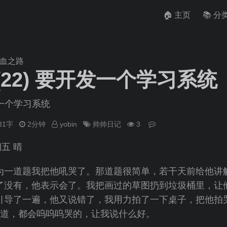
🏠 主页
📚 分
鸡血之路
22) 要开发一个学习系统
发一个学习系统
631字
2分钟
yobin
帅帅日记
3
期五 晴
为一道题我把他吼哭了。那道题很简单，若干天前给他讲
了没有，他表示会了。我把画过的草图扔到垃圾桶里，让
引导了一遍，他又说错了，我用力拍了一下桌子，把他拍
2道，都会呜呜呜哭的，让我说什么好。