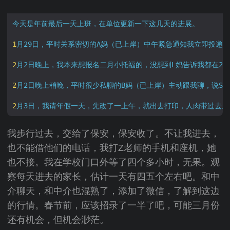
今天是年前最后一天上班，在单位更新一下这几天的进展。
1
月29日，平时关系密切的A妈（已上岸）中午紧急通知我立即投递
2
月2日晚上，我本来想报名二月小托福的，没想到L妈告诉我都在2
2
月2日晚上稍晚，平时很少私聊的B妈（已上岸）主动跟我聊，说SS
2
月3日，我请年假一天，先改了一上午，就出去打印，人肉带过去。
我步行过去，交给了保安，保安收了。不让我进去，
也不能借他们的电话，我打Z老师的手机和座机，她
也不接。我在学校门口外等了四个多小时，无果。观
察每天进去的家长，估计一天有四五个左右吧。和中
介聊天，和中介也混熟了，添加了微信，了解到这边
的行情。春节前，应该招录了一半了吧，可能三月份
还有机会，但机会渺茫。