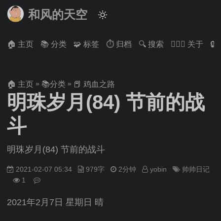
和风的天空
🏠 主页
📚 分类
🧩 标签
⏱ 归档
🔍 搜索
🙋🏻‍♂️ 关于

»
»
🏠 主页
📚分类
📕 鸡血之路
明珠岁月(84) 节前的战
斗
明珠岁月(84) 节前的战斗
2021-02-07 05:34
979字
2分钟
yobin
帅帅日记
1
2021年2月7日 星期日 晴