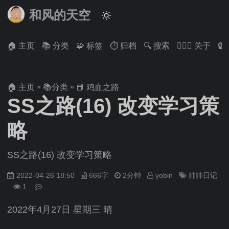
和风的天空
🏠 主页
📚 分类
🧩 标签
⏱ 归档
🔍 搜索
🙋🏻‍♂️ 关于

»
»
🏠 主页
📚分类
📕 鸡血之路
SS之路(16) 改变学习策
略
SS之路(16) 改变学习策略
2022-04-26 18:50
666字
2分钟
yobin
帅帅日记
1
2022年4月27日 星期三 晴