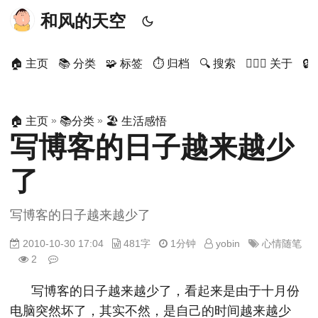
和风的天空
🏠 主页
📚 分类
🧩 标签
⏱ 归档
🔍 搜索
🙋🏻‍♂️ 关于

»
»
🏠 主页
📚分类
🏖 生活感悟
写博客的日子越来越少
了
写博客的日子越来越少了
2010-10-30 17:04
481字
1分钟
yobin
心情随笔
2
写博客的日子越来越少了，看起来是由于十月份
电脑突然坏了，其实不然，是自己的时间越来越少