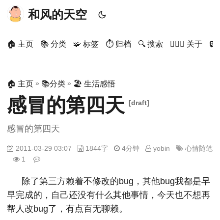
和风的天空
🏠 主页
📚 分类
🧩 标签
⏱ 归档
🔍 搜索
🙋🏻‍♂️ 关于

»
»
🏠 主页
📚分类
🏖 生活感悟
感冒的第四天
[draft]
感冒的第四天
2011-03-29 03:07
1844字
4分钟
yobin
心情随笔
1
除了第三方赖着不修改的bug，其他bug我都是早
早完成的，自己还没有什么其他事情，今天也不想再
帮人改bug了，有点百无聊赖。