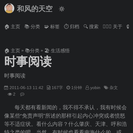
和风的天空
🏠 主页
📚 分类
🧩 标签
⏱ 归档
🔍 搜索
🙋🏻‍♂️ 关于

»
»
🏠 主页
📚分类
🏖 生活感悟
时事阅读
时事阅读
2011-06-13 11:42
167字
1分钟
yobin
杂文
2
每天都有看新闻的，我不得不承认，我有时候会
像某些“免责声明”所述的那样引起内心冲突或者愤怒
等不适症状。看什么内容？什么肇庆、天津、呼和浩
特之类的吧。当然，有时候也看看南海什么的。或