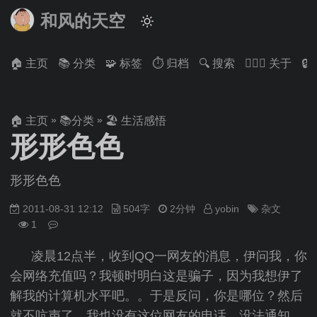
和风的天空
🏠 主页
📚 分类
🧩 标签
⏱ 归档
🔍 搜索
🙋🏻‍♂️ 关于

»
»
🏠 主页
📚分类
🏖 生活感悟
形形色色
形形色色
2011-08-31 12:12
504字
2分钟
yobin
杂文
1
凌晨12点半，收到QQ一网友的消息，伊问我，你
会网络充值吗？我顿时明白这是骗子，因为我想伊了
解我的计算机水平吧。。于是反问，你是哪位？然后
就不吭声了。我也没有这位网友的电话，没法通知