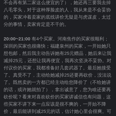
不会再有第二家这么便宜的了），她还再三要我去掉
八毛零头，对于这种厚脸皮的人，我从来是不会妥协
的，买家冲着卖家的底线讲价无疑是与虎谋皮，太过
分的事情，卖家肯定是不干的。
20:00~21:00
有4个买家。河南焦作的买家很顺利；
深圳的买家也很痛快；福建泉州的买家，一开始她只
想包邮，然后我主动告诉她有25元赠品，她后来让我
减掉25元，还想让我再便宜，我再次坚决不妥协。对
付议价的买家，我都准备好几套武器了。最后她接受
了。真受不了，主动给她减掉25还要再砍价，没法说
了。既然卖的一方都已经主动给您降价了（不给她讲
的话，或许她就拍了），拿出诚意了，您为啥还要再
砍价呢？看来对喜欢砍价的买家讲诚信也有问题，这
些买家不讲下来一点应该是很不爽的，一开始不降
价，最后能讲到减25元的话，估计她心里会很爽。可