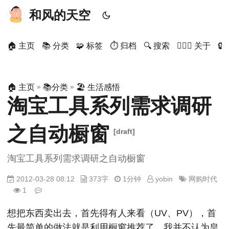
和风的天空
🏠 主页
📚 分类
🧩 标签
⏱ 归档
🔍 搜索
🙋🏻‍♂️ 关于

»
»
🏠 主页
📚分类
🏖 生活感悟
淘宝工具系列需求调研
之自动橱窗
[draft]
淘宝工具系列需求调研之自动橱窗
2012-03-28 08:12
373字
1分钟
yobin
网购时代
1
想把东西卖出去，首先得有人来看（UV、PV），首
先最简单的做法就是利用橱窗推荐了。我并不认为皇