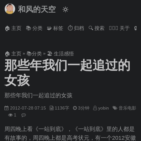
和风的天空
🏠 主页
📚 分类
🧩 标签
⏱ 归档
🔍 搜索
🙋🏻‍♂️ 关于

»
»
🏠 主页
📚分类
🏖 生活感悟
那些年我们一起追过的
女孩
那些年我们一起追过的女孩
2012-07-28 07:15
1136字
3分钟
yobin
音乐电影
1
周四晚上看《一站到底》，《一站到底》里的人都是
有故事的，周四晚上都是高考状元，有一个2012安徽