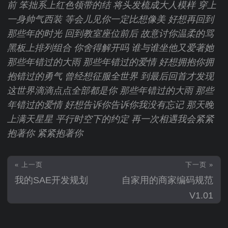
前
笨拙系上红色领带的结
将头发梳成大人模样
穿上
一身帅气西装
等会儿见你一定比想像美
好想再回到
那些年的时光
回到教室座位前后
故意讨你温柔的骂
黑板上排列组合
你舍得解开吗
谁与谁坐他又爱著她
那些年错过的大雨
那些年错过的爱情
好想拥抱你拥
抱错过的勇气
曾经想征服全世界
到最后回首才发现
这世界滴滴点点全部都是你
那些年错过的大雨
那些
年错过的爱情
好想告诉你告诉你我没有忘记
那天晚
上满天星星
平行时空下的约定
再一次相遇我会紧紧
抱著你
紧紧抱著你
« 上一页
下一页 »
我的SAE开发规划
自家用的商家编码规范
V1.01