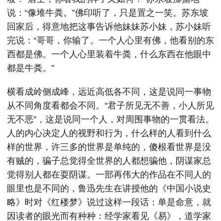
说：“像堆牛粪。”佛印听了，只是置之一笑。苏东坡
回家后，得意地把这事告诉他妹妹苏小妹，苏小妹听
完说：“哥哥，你输了。一个人心里有佛，他看别的东
西都是佛。一个人心里装着牛粪，什么东西在他眼中
都是牛粪。”
横看成岭侧成峰，远近高低各不同，这是说同一事物
从不同角度看都会不同。“君子所见无不善，小人所见
无不恶”，这是说同一个人，对周围事物的一贯看法。
人的内心决定人的视野和行为，什么样的人看到什么
样的世界，许三多的世界是单纯的，傻根看世界是没
有贼的，骗子总觉得全世界的人都想骗他，阴谋家总
觉得别人都在耍阴谋。一部再伟大的作品在不同人的
眼里也是不同的，鲁迅先生在讲授他的《中国小说史
略》时对《红楼梦》说过这样一段话：单是命意，就
因读者的眼光而有种种：经学家看见《易》，道学家