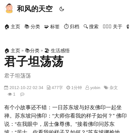
和风的天空
🏠 主页
📚 分类
🧩 标签
⏱ 归档
🔍 搜索
🙋🏻‍♂️ 关于

»
»
🏠 主页
📚分类
🏖 生活感悟
君子坦荡荡
君子坦荡荡
2012-10-22 02:34
477字
1分钟
yobin
杂文
1
有个小故事还不错：一日苏东坡与好友佛印一起坐
禅。苏东坡问佛印：“大师你看我的样子如何？” 佛印
说：“在我眼中，居士像尊佛。”接着佛印问苏东
坡：“居士，你看我的样子又如何？”苏东坡挪揄地