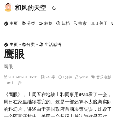
和风的天空
🏠 主页
📚 分类
🧩 标签
⏱ 归档
🔍 搜索
🙋🏻‍♂️ 关于

»
»
🏠 主页
📚分类
🏖 生活感悟
鹰眼
鹰眼
2013-01-01 06:31
245字
1分钟
yobin
音乐电影
1
《鹰眼》，上周五在地铁上和同事用iPad看了一会，
周日在家里继续看完的。这是一部还算不太脱离实际
的科幻片，讲述由于美国政府首脑决策失误，炸毁了
一个阿富汗村庄，美国一台超级电脑认为这是不对