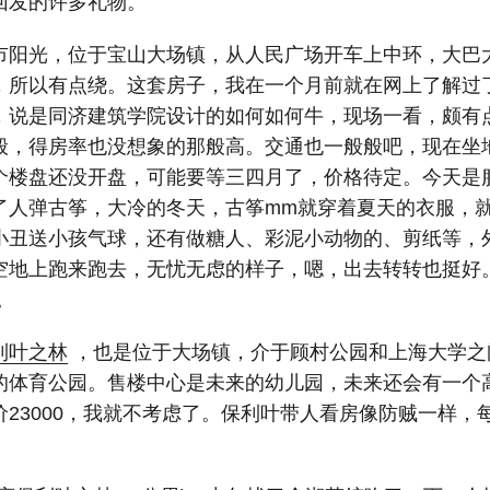
回发的许多礼物。
市阳光，位于宝山大场镇，从人民广场开车上中环，大巴
，所以有点绕。这套房子，我在一个月前就在网上了解过
），说是同济建筑学院设计的如何如何牛，现场一看，颇有
般，得房率也没想象的那般高。交通也一般般吧，现在坐
个楼盘还没开盘，可能要等三四月了，价格待定。今天是
了人弹古筝，大冷的冬天，古筝mm就穿着夏天的衣服，
小丑送小孩气球，还有做糖人、彩泥小动物的、剪纸等，
空地上跑来跑去，无忧无虑的样子，嗯，出去转转也挺好
。
利叶之林
，也是位于大场镇，介于顾村公园和上海大学之
的体育公园。售楼中心是未来的幼儿园，未来还会有一个
23000，我就不考虑了。保利叶带人看房像防贼一样，