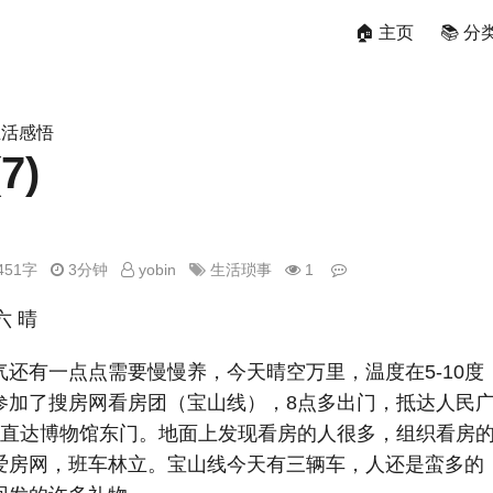
🏠 主页
📚 分
生活感悟
7)
451字
3分钟
yobin
生活琐事
1
六 晴
气还有一点点需要慢慢养，今天晴空万里，温度在5-10度
参加了搜房网看房团（宝山线），8点多出门，抵达人民
，直达博物馆东门。地面上发现看房的人很多，组织看房
爱房网，班车林立。宝山线今天有三辆车，人还是蛮多的