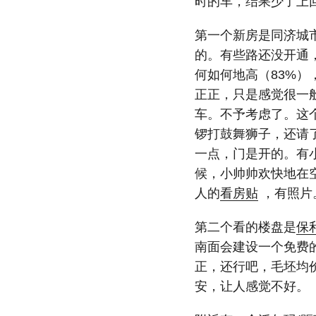
时的车，结果少了上
第一个新房是同济城
的。有些路还没开通
何如何地高（83%
正正，只是感觉很一
车。不予考虑了。这
锣打鼓舞狮子，还请
一点，门是开的。有
候，小帅帅欢快地在
人的
看房贴
，有照片
第二个看的楼盘是
保
南面会建设一个免费
正，还行吧，毛坯均价
安，让人感觉不好。