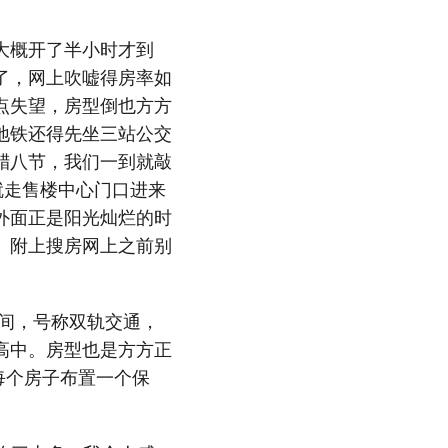
大概开了半小时才到
了，网上吹嘘得房率如
点失望，房型倒也方方
地铁还得先坐三站公交
腊八节，我们一到就敲
就走售楼中心门口进来
外面正是阳光灿烂的时
。附上搜房网上之前别
间，号称双轨交通，
高中。房型也是方方正
每个房子布置一个保