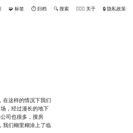
类
🧩 标签
⏱ 归档
🔍 搜索
🙋🏻‍♂️ 关于
🔒 隐私政策
，在这样的情况下我们
广场，经过漫长的地下
的公司也很多，搜房
，我们糊里糊涂上了临