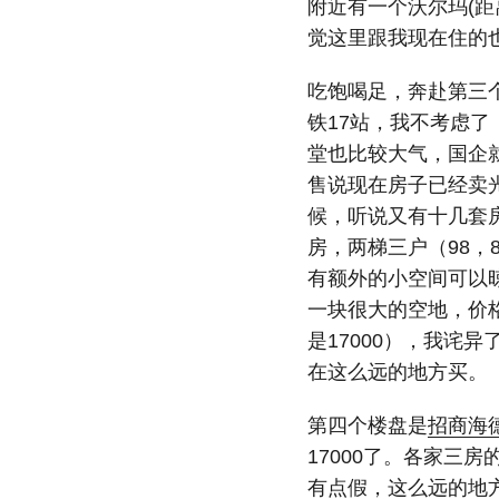
附近有一个沃尔玛(距
觉这里跟我现在住的
吃饱喝足，奔赴第三
铁17站，我不考虑
堂也比较大气，国企
售说现在房子已经卖
候，听说又有十几套
房，两梯三户（98，
有额外的小空间可以
一块很大的空地，价格
是17000），我诧
在这么远的地方买。
第四个楼盘是
招商海
17000了。各家三
有点假，这么远的地