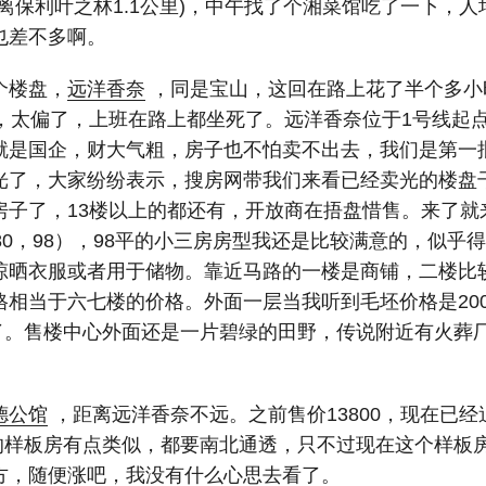
离保利叶之林1.1公里)，中午找了个湘菜馆吃了一下，
也差不多啊。
个楼盘，
远洋香奈
，同是宝山，这回在路上花了半个多小
了，太偏了，上班在路上都坐死了。远洋香奈位于1号线起
就是国企，财大气粗，房子也不怕卖不出去，我们是第一
光了，大家纷纷表示，搜房网带我们来看已经卖光的楼盘
房子了，13楼以上的都还有，开放商在捂盘惜售。来了就
80，98），98平的小三房房型我还是比较满意的，似乎
晾晒衣服或者用于储物。靠近马路的一楼是商铺，二楼比
相当于六七楼的价格。外面一层当我听到毛坯价格是200
异了。售楼中心外面还是一片碧绿的田野，传说附近有火葬
德公馆
，距离远洋香奈不远。之前售价13800，现在已
房的样板房有点类似，都要南北通透，只不过现在这个样板
方，随便涨吧，我没有什么心思去看了。