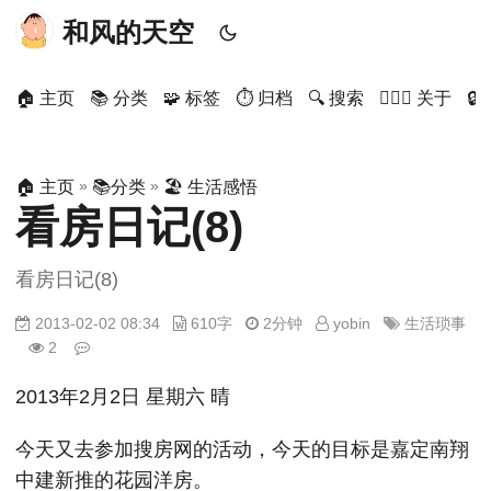
和风的天空
🏠 主页
📚 分类
🧩 标签
⏱ 归档
🔍 搜索
🙋🏻‍♂️ 关于

»
»
🏠 主页
📚分类
🏖 生活感悟
看房日记(8)
看房日记(8)
2013-02-02 08:34
610字
2分钟
yobin
生活琐事
2
2013年2月2日 星期六 晴
今天又去参加搜房网的活动，今天的目标是嘉定南翔
中建新推的花园洋房。