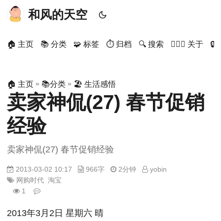
和风的天空
🏠 主页
📚 分类
🧩 标签
⏱ 归档
🔍 搜索
🙋🏻‍♂️ 关于

»
»
🏠 主页
📚分类
🏖 生活感悟
卖家神侃(27) 春节促销
经验
卖家神侃(27) 春节促销经验
2013-03-02 10:17
966字
2分钟
yobin
网购时代
淘宝
1
2013年3月2日 星期六 晴