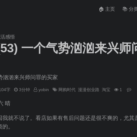
🏠 主页
📚 分
生活感悟
(53) 一个气势汹汹来兴
个气势汹汹来兴师问罪的买家
104字
3分钟
yobin
网购时代
漫漫创业路
淘宝
1
六 晴
因我就不说了。看店如果有售后问题还是很不爽的，尤其
烦的。