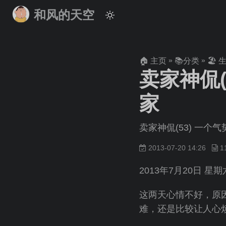
和风的天空
»
»
🏠 主页
📚分类
🏖 
卖家神侃
家
卖家神侃(53) 一
2013-07-20 14:26
1
2013年7月20日 星期
这两天心情不好，原
难，还是比较让人心