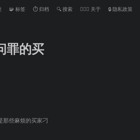
类
🧩 标签
⏱ 归档
🔍 搜索
🙋🏻‍♂️ 关于
🔒 隐私政策
师问罪的买
是那些麻烦的买家刁