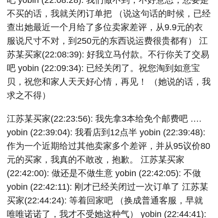
吧 yobin (22:08:28): 我们做不到，不好意思，您要是
不买的话，我就关闭订单把 （说这句话的时候，已经
查出她最近一个月给了多位卖家差评，从9.9元的衣
服说尺寸不对，到250元的东西说运费很贵都有） 江
苏某买家(22:08:39): 好我立马付款。不行你关了交易
吧 yobin (22:09:34): 已经关闭了。祝您淘到如意宝
贝，祝您和家人天天好心情，再见！ （她说的话，我
求之不得）
江苏某买家(22:23:56): 我先拿3本给免个邮费吧 ….
yobin (22:39:04): 我看店到12点半 yobin (22:39:48):
作为一个近期给过其他卖家多个差评，并从95议价80
元的买家，我真的不敢改，抱歉。 江苏某买家
(22:42:00): 做还是不做生意 yobin (22:42:05): 不做
yobin (22:42:11): 刚才已经关闭过一次订单了 江苏某
买家(22:44:24): 等着回家吧 （换成普通客服，早就
唯唯诺诺了，我才不受她这种气） yobin (22:44:41):