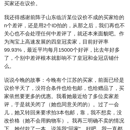
买家还在议价。
我还得感谢前阵子山东临沂某位议价不成的买家给的
n个差评，还是用2个ID拍的，从那之后，我们再也不
关心也不会处理任何中差评了，就还本来面貌吧。作
为淘宝上高速发展的四皇冠卖家，目前好评率
99.93%，最近平均每月15000个好评，比去年好多
了，个别中差评根本就影响不了皇冠和金冠店铺什
么。
说说今晚的故事：今晚有个江苏的买家，前面已经是
议价半天了，没符合条件也给包邮，也给赠品了，买
家依然要更多的优惠。我看她最近给了多位卖家差
评，于是就关闭了（她也同意关闭的）。过了一会
儿，她又转回来要求拍3本包邮，靠，我不想卖，没
改价格（她不会用购物车）。我再三明确不卖的情况
下，她付款了一本，说等我“回家”。好吧，我一直都