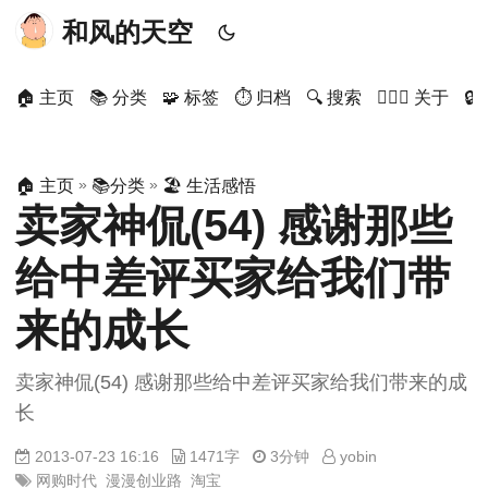
和风的天空
🏠 主页
📚 分类
🧩 标签
⏱ 归档
🔍 搜索
🙋🏻‍♂️ 关于

»
»
🏠 主页
📚分类
🏖 生活感悟
卖家神侃(54) 感谢那些
给中差评买家给我们带
来的成长
卖家神侃(54) 感谢那些给中差评买家给我们带来的成
长
2013-07-23 16:16
1471字
3分钟
yobin
网购时代
漫漫创业路
淘宝