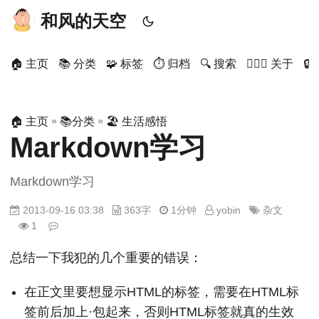
和风的天空
🏠 主页
📚 分类
🧩 标签
⏱ 归档
🔍 搜索
🙋🏻‍♂️ 关于

»
»
🏠 主页
📚分类
🏖 生活感悟
Markdown学习
Markdown学习
2013-09-16 03:38
363字
1分钟
yobin
杂文
1
总结一下我犯的几个重要的错误：
在正文里要想显示HTML的标签，需要在HTML标
签前后加上·包起来，否则HTML标签就真的生效