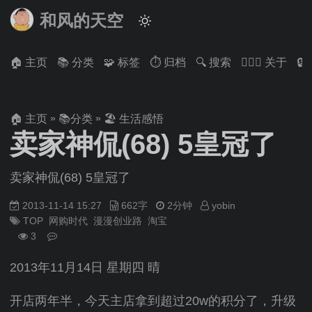
和风的天空
🏠 主页
📚 分类
🧩 标签
⏱ 归档
🔍 搜索
🙋🏻‍♂️ 关于

»
»
🏠 主页
📚分类
🏖 生活感悟
卖家神侃(68) 5皇冠了
卖家神侃(68) 5皇冠了
2013-11-14 15:27
662字
2分钟
yobin
TOP
网购时代
漫漫创业路
淘宝
3
2013年11月14日 星期四 晴
开店两年半，今天主店拿到超过20w的积分了，升级