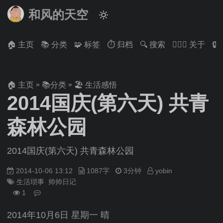
和风的天空
🏠 主页
📚 分类
🧩 标签
⏱ 归档
🔍 搜索
🙋🏻‍♂️ 关于

»
»
🏠 主页
📚分类
🏖 生活感悟
2014国庆(第六天) 共青
森林公园
2014国庆(第六天) 共青森林公园
2014-10-06 13:12
1087字
3分钟
yobin
生活琐事
帅帅日记
1
2014年10月6日 星期一 晴