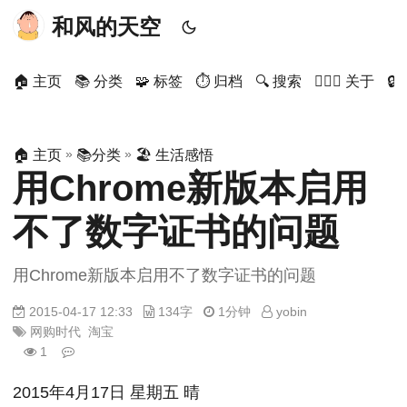
和风的天空
🏠 主页
📚 分类
🧩 标签
⏱ 归档
🔍 搜索
🙋🏻‍♂️ 关于

»
»
🏠 主页
📚分类
🏖 生活感悟
用Chrome新版本启用
不了数字证书的问题
用Chrome新版本启用不了数字证书的问题
2015-04-17 12:33
134字
1分钟
yobin
网购时代
淘宝
1
2015年4月17日 星期五 晴