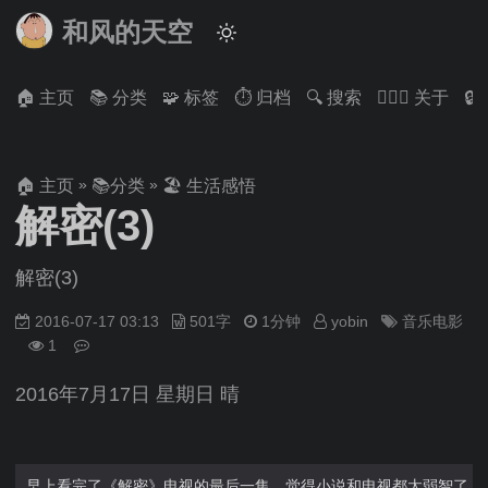
和风的天空
🏠 主页
📚 分类
🧩 标签
⏱ 归档
🔍 搜索
🙋🏻‍♂️ 关于

»
»
🏠 主页
📚分类
🏖 生活感悟
解密(3)
解密(3)
2016-07-17 03:13
501字
1分钟
yobin
音乐电影
1
2016年7月17日 星期日 晴