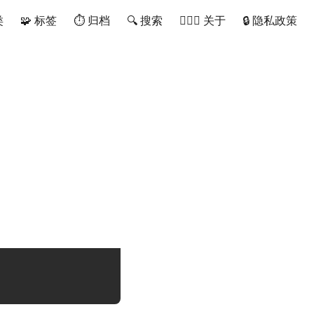
类
🧩 标签
⏱ 归档
🔍 搜索
🙋🏻‍♂️ 关于
🔒 隐私政策