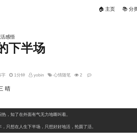
🏠 主页
📚 分
生活感悟
的下半场
76字
1分钟
yobin
心情随笔
2
三 晴
闷热，知了在外面有气无力地嘶叫着。
