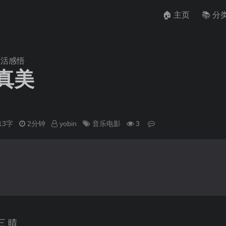
🏠 主页
📚 分
生活感悟
真美
813字
2分钟
yobin
音乐电影
3
三 晴