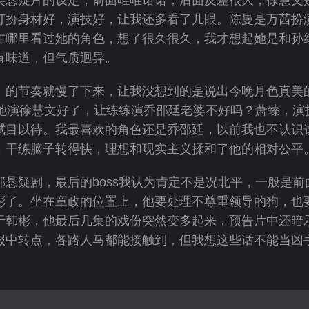
打扮身材好，演技好，让我还多看了几眼。陈曼是万茜扮
在哪里看过她的角色，想了很久很久，我才想起她是和孙
有味道，但气质迥异。
》的节奏就慢了下来，让我没想到的是说出今晚月色真美的
，她演徐慧文好了，让练练演乔邵廷老婆不好吗？萧臻，演
拭目以待。我最喜欢的角色还是乔邵廷，以前我也不认识
，干练脑子转得快，理想和现实主义揉和了他的相对公平
部悬疑剧，最后的boss我认为肯定不是况北平，一般是
彬了。坐在章政的位置上，他要处理不尊重领导的狗，也
至于韩彬，他最后几集的戏份突然变多起来，预告片中还暗
报中转点，各路人马都能接触到，但我想这些话不能当凶手