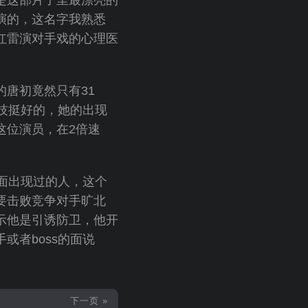
演的，这名字我熟悉
红雷演对手戏的心理医
唐初竟然只有31
技挺好的，她的出现
这位演员，在2倍速
。
前面出现过的人，这个
要击败竞争对手旷北
示他是引诱防卫，他开
或者boss的面说
下一页 »