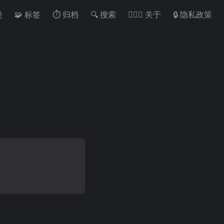
类
🧩 标签
⏱ 归档
🔍 搜索
🙋🏻‍♂️ 关于
🔒 隐私政策