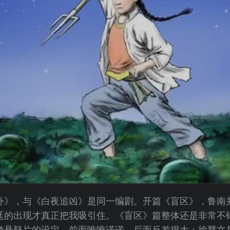
外》，与《白夜追凶》是同一编剧。开篇《盲区》，鲁南
廷的出现才真正把我吸引住。《盲区》篇整体还是非常不
类悬疑片的设定，前面唯唯诺诺，后面反差很大；徐慧文