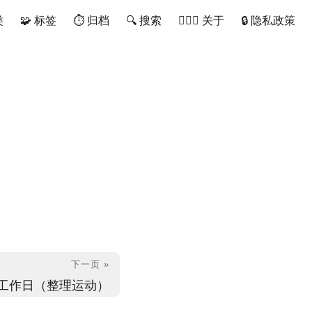
类
🧩 标签
⏱ 归档
🔍 搜索
🙋🏻‍♂️ 关于
🔒 隐私政策
下一页 »
个工作日（整理运动）