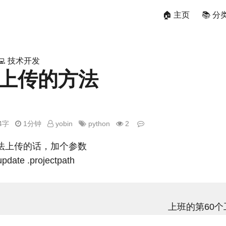
🏠 主页
📚 分
‍💻 技术开发
密上传的方法
24字
1分钟
yobin
python
2
法上传的话，加个参数
update .projectpath
上班的第60