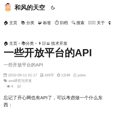
和风的天空
🏠 主页
📚 分类
🧩 标签
⏱ 归档
🔍 搜索
🙋🏻‍♂️ 关于

»
»
🏠 主页
📚分类
👨🏻‍💻 技术开发
一些开放平台的API
一些开放平台的API
2010-09-11 01:17
169字
1分钟
yobin
sns研究与开发
4
忘记了开心网也有API了，可以考虑做一个什么东
西：