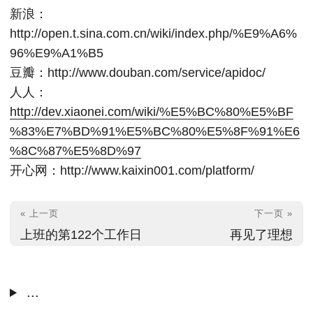
新浪：
http://open.t.sina.com.cn/wiki/index.php/%E9%A6%
96%E9%A1%B5
豆瓣：http://www.douban.com/service/apidoc/
人人：
http://dev.xiaonei.com/wiki/%E5%BC%80%E5%BF
%83%E7%BD%91%E5%BC%80%E5%8F%91%E6
%8C%87%E5%8D%97
开心网：http://www.kaixin001.com/platform/
« 上一页
下一页 »
上班的第122个工作日
再见了理想
...