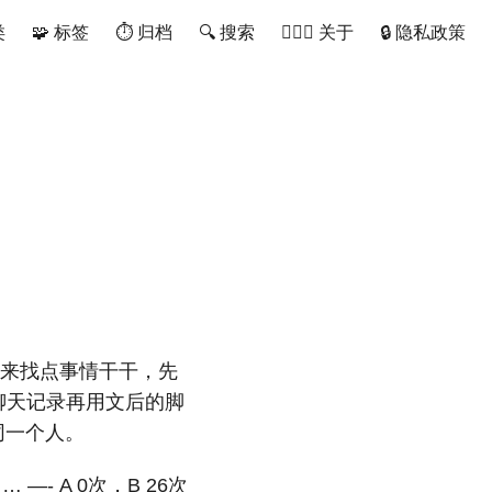
类
🧩 标签
⏱ 归档
🔍 搜索
🙋🏻‍♂️ 关于
🔒 隐私政策
回来找点事情干干，先
聊天记录再用文后的脚
同一个人。
…… —- A 0次，B 26次