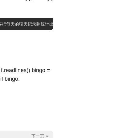
 f.readlines() bingo =
 if bingo:
下一页 »