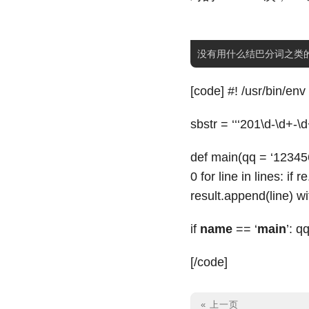
[code] #! /usr/bin/en
sbstr = ‘‘‘201\d-\d+-\d
def main(qq = ‘1234567
0 for line in lines: if 
result.append(line) wit
if
name
== ‘
main
’: q
[/code]
« 上一页