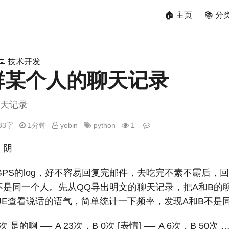
🏠 主页
📚 分
‍💻 技术开发
群某个人的聊天记录
聊天记录
333字
1分钟
yobin
python
1
 阴
PS的log，好不容易回复完邮件，去吃完不素不霸后，
不是同一个人。先从QQ导出明文的聊天记录，把A和B的
UE查看说话的语气，简单统计一下频率，发现A和B不是
次 是的啊 —- A 23次，B 0次 [表情] —- A 6次，B 50次 