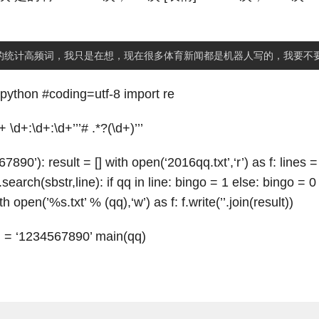
v python #coding=utf-8 import re
+ \d+:\d+:\d+’’’# .*?(\d+)’’’
890’): result = [] with open(‘2016qq.txt’,‘r’) as f: lines =
re.search(sbstr,line): if qq in line: bingo = 1 else: bingo = 0
h open(’%s.txt’ % (qq),‘w’) as f: f.write(’’.join(result))
q = ‘1234567890’ main(qq)