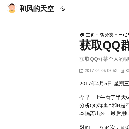
和风的天空
»
»
🏠 主页
📚分类
👨
获取QQ
获取QQ群某个人的
2017-04-05 06:52
2017年4月5日 星期三
今早一上午看了半天G
分析QQ群里A和B是
本隔离出来，最后用
对的 —- A 34次，B 0