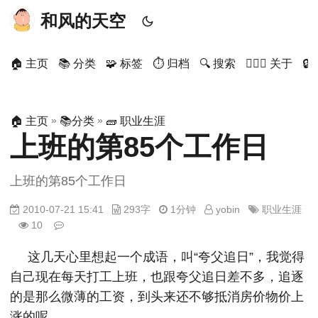
和风的天空
🏠 主页
📚 分类
🧩 标签
⏱ 归档
🔍 搜索
🙋🏻‍♂️ 关于

»
»
🏠 主页
📚分类
🧱 职业生涯
上班的第85个工作日
上班的第85个工作日
2010-07-21 15:41
293字
1分钟
yobin
职业生涯
10
这几天心里想起一个成语，叫“夸父追日”，我觉得
自己现在每天打工上班，也跟夸父追日差不多，追逐
的是那么微薄的工资，到头来还不够抵消房价物价上
涨的呢。