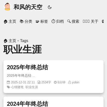
和风的天空
🏠 主页
📚 分类
🧩 标签
⏱ 归档
🔍 搜索
🙋🏻‍♂️ 关于

»
🏠 主页
Tags
职业生涯
2025年年终总结
2025年年终总结 ...
2025-12-31 22:11
2534字
6分钟
yobin
心情随笔
职业生涯
2024年年终总结