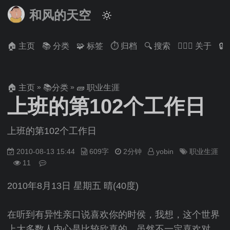
和风的天空
🏠 主页
📚 分类
🧩 标签
⏱ 归档
🔍 搜索
🙋🏻‍♂️ 关于

»
»
🏠 主页
📚分类
🧱 职业生涯
上班的第102个工作日
上班的第102个工作日
2010-08-13 15:44
609字
2分钟
yobin
职业生涯
11
2010年8月13日 星期五 晴(40度)
在听到有异性亲口说喜欢你的时侯，我想，这个世界
上大多数人内心是比较欣喜的，虽然不一定喜欢对