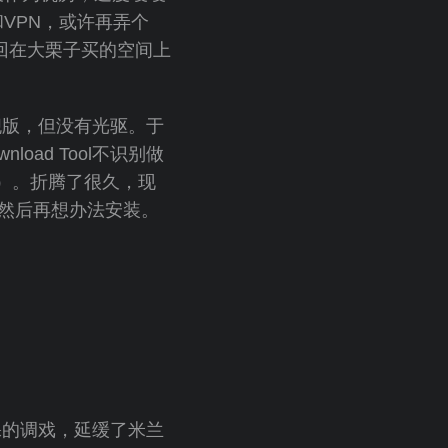
s和VPN，或许再弄个
上回在大栗子买的空间上
旗舰版，但没有光驱。于
wnload Tool不识别做
行）。折腾了很久，现
动，然后再想办法安装。
裸的调戏，延缓了米兰