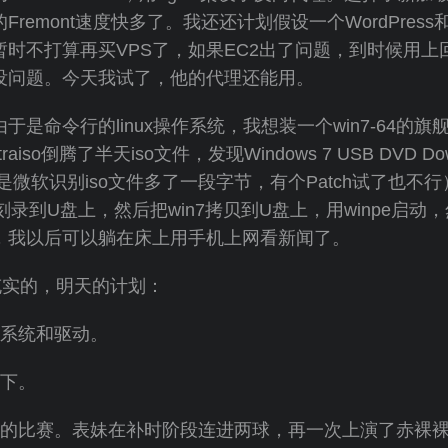
的Fremont速度快多了。我还还计划假设一个WordPres
。我暂时不打算再买VPS了，如果EC2出了问题，到时候用
没问题。今天我试了，他的代理还能用。
于是命令行的linux操作系统，我想装一个win7-64的
raiso倒腾了半天iso文件，发现Windows 7 USB DVD Do
有是微软识别iso文件多了一段字节，有个Patch试了也不
e刻录到U盘上，然后把win7拷贝到U盘上，用winpe启
，我以后可以躺在床上用手机上网看新闻了。
实的，明天的计划：
作系统和驱动。
一下。
兰的比赛。表妹在补时阶段连进两球，再一次上演了赤裸