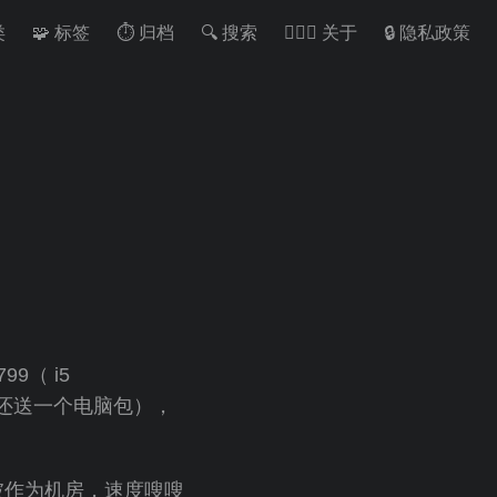
类
🧩 标签
⏱ 归档
🔍 搜索
🙋🏻‍♂️ 关于
🔒 隐私政策
9（ i5
摄像头，还送一个电脑包），
加坡作为机房，速度嗖嗖