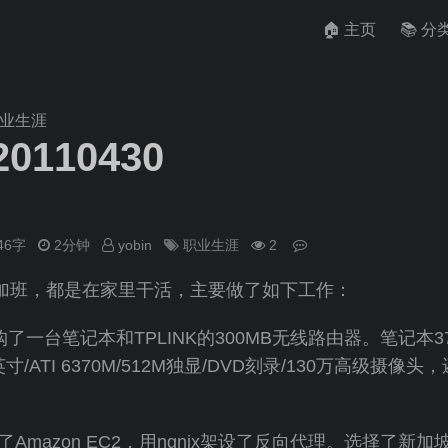
🏠 主页
📚 分
职业生涯
110430
646字
2分钟
yobin
职业生涯
2
班，都是在家里干活，主要做了如下工作：
一台笔记本和TPLINK的300MB无线路由器。笔记本379
/14英寸/ATI 6370M/512M独显/DVD刻录/130万高级
mazon EC2，用ngnix架设了反向代理。选择了新