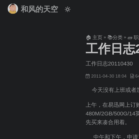
和风的天空
»
»
🏠 主页
📚分类
🧱 
工作日志20
工作日志20110430
2011-04-30 18:04
今天没有上班或者加
上午，在易迅网上订购了
480M/2GB/500G
先买来凑合用着。
中午和下午，申请了A