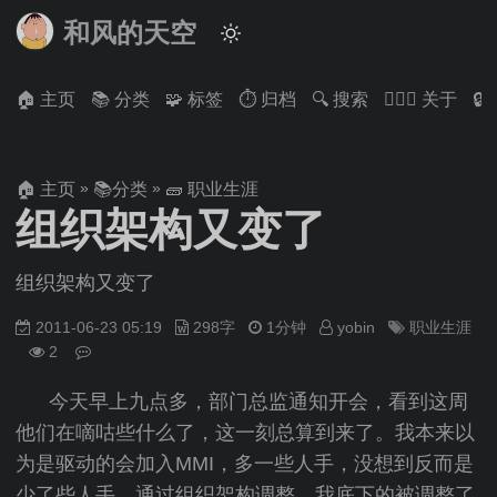
和风的天空
🏠 主页
📚 分类
🧩 标签
⏱ 归档
🔍 搜索
🙋🏻‍♂️ 关于

»
»
🏠 主页
📚分类
🧱 职业生涯
组织架构又变了
组织架构又变了
2011-06-23 05:19
298字
1分钟
yobin
职业生涯
2
今天早上九点多，部门总监通知开会，看到这周
他们在嘀咕些什么了，这一刻总算到来了。我本来以
为是驱动的会加入MMI，多一些人手，没想到反而是
少了些人手。通过组织架构调整，我底下的被调整了