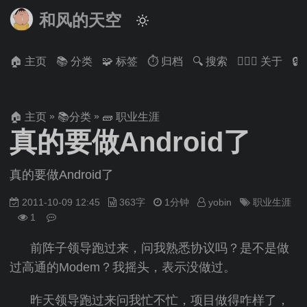
和风的天空
🏠 主页
📚 分类
🧩 标签
⏱ 归档
🔍 搜索
🙋🏻‍♂️ 关于

»
»
🏠 主页
📚分类
🧱 职业生涯
真的要做Android了
真的要做Android了
2011-10-09 12:45
363字
1分钟
yobin
职业生涯
1
前阵子领导跑过来，问我熟悉协议吗？是不是做
过高通的Modem？我摇头，表示没做过。
昨天领导跑过来问我忙不忙，项目做得咋样了，