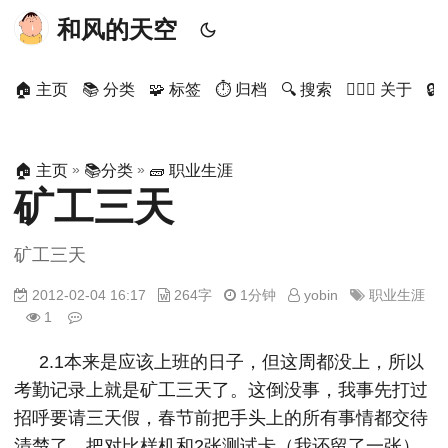
和风的天空
🏠 主页
📚 分类
🧩 标签
⏱ 归档
🔍 搜索
🙋🏻‍♂️ 关于

»
»
🏠 主页
📚分类
🧱 职业生涯
矿工三天
矿工三天
2012-02-04 16:17
264字
1分钟
yobin
职业生涯
1
2.1本来是应该上班的日子，但这周都没上，所以
考勤记录上就是矿工三天了。这倒没事，我事先打过
招呼要请三天假，春节前把手头上的所有事情都交待
清楚了，把对比样机和2张测试卡（我还留了一张）