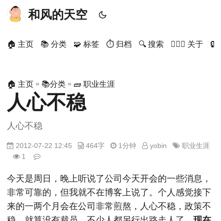
和风的天空
🏠 主页
📚 分类
🧩 标签
⏱ 归档
🔍 搜索
🙋🏻‍♂️ 关于

»
»
🏠 主页
📚分类
🧱 职业生涯
人心不稳
人心不稳
2012-07-22 12:45
464字
1分钟
yobin
职业生涯
1
今天是周日，晚上听说了公司今天开会的一些消息，
非常可靠的，但我就不在博客上说了。个人感觉接下
来的一两个月会在公司非常煎熬，人心不稳，政策不
稳，就算没有裁员，不少人都另行出路走人了。
现在