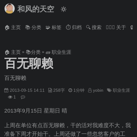
和风的天空
🏠 主页
📚 分类
🧩 标签
⏱ 归档
🔍 搜索
🙋🏻‍♂️ 关于

»
»
🏠 主页
📚分类
🧱 职业生涯
百无聊赖
百无聊赖
2013-09-15 14:11
258字
1分钟
yobin
职业生涯
1
2013年9月15日 星期日 晴
上周在单位有点百无聊赖，干的活对我难度不大，我
准备下周才开始干。上周还做了一些忽悠客户的工