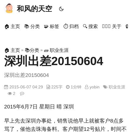
和风的天空
🏠 主页
📚 分类
🧩 标签
⏱ 归档
🔍 搜索
🙋🏻‍♂️ 关于

»
»
🏠 主页
📚分类
🧱 职业生涯
深圳出差20150604
深圳出差20150604
2015-06-07 04:29
225字
1分钟
yobin
职业生涯
2
2015年6月7日 星期日 晴 深圳
早上先去深圳办事处，销售说他早上就被客户8点多
骂了，催他去珠海备料。客户期望12号贴片，时间不