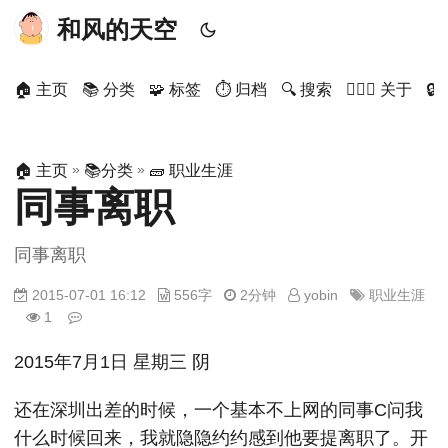
和风的天空
🏠 主页
📚 分类
🧩 标签
⏱ 归档
🔍 搜索
🙋🏻‍♂️ 关于

»
»
🏠 主页
📚分类
🧱 职业生涯
同事离职
同事离职
2015-07-01 16:12
556字
2分钟
yobin
职业生涯
1
2015年7月1日 星期三 阴
还在深圳出差的时候，一个基本不上网的同事C问我
什么时候回来，我就隐隐约约感到他要提离职了。开