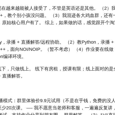
现在越来越能被人接受了，不管是英语还是其他。 （2）
on、C++，教个别小孩没问题。 （3）我混迹各大鸡血群，
，原始核心用户有了。 综上，如果做的话，感觉跟开个淘
py，录播 + 直播解答/远程协助。 （2）教Python，录播
++，面向NOI/NOIP。（暂不考虑） （4）作业要在线
hon编译环境。
做线下，只做线上。 线下有房租，授课有限；线上面对的
+ 直播解答。
录播模式：群里体验价9.9元试用（不是在乎钱，免费的没
，至少20次课。 —- 我不愿意当老师和客服，一遍遍反复讲