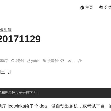
🏠 主页
📚 分
职业生涯
171129
558字
4分钟
yobin
漫漫创业路
1
期三 阴
r 题库 ledwinka给了个idea，做自动出题机，或考试平