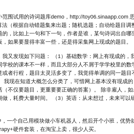
试用的诗词题库demo，http://toy06.sinaapp.c
干算法（根据自动错题集来出题；随机选题；自动给题目调
题的，比如上一句和下一句，作者是谁，某句诗词出自哪里
板，如果要显得丰富一些，还是得采集网上现成的题目。
，我又发现如下问题： （1）基础数学：网上有现成的，
同学校的课本不一样，而且大部分人不屑于学学校里的数学
笼或者行程，题目太灵活多变了，我觉得单调的同一题目
。 我现在知道大概怎么分类了，可惜网上基本没有现成的
活（不仅要题目，更重要要正确的答案）。 除非雇人，如
做，耗费大量时间。 （3）英语：从未想过，未来可以研
友中，一个自己用模块做小车机器人，然后开个小班，优势
crapy+硬件套装，在淘宝上卖，很少人买。