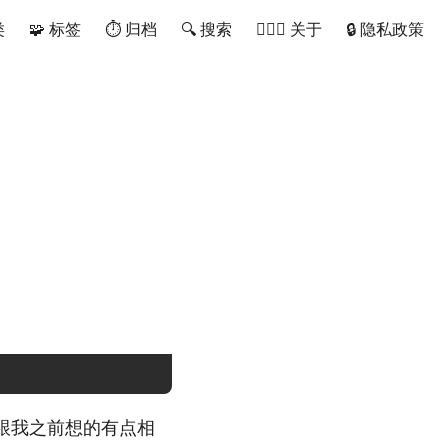
类
🧩 标签
⏱ 归档
🔍 搜索
🙋🏻‍♂️ 关于
🔒 隐私政策
台，跟我之前想的有点相