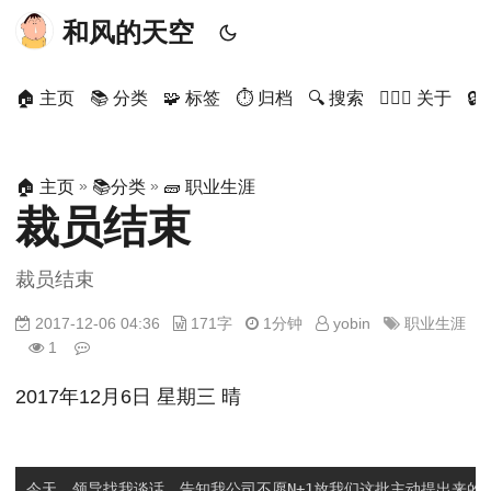
和风的天空
🏠 主页
📚 分类
🧩 标签
⏱ 归档
🔍 搜索
🙋🏻‍♂️ 关于

»
»
🏠 主页
📚分类
🧱 职业生涯
裁员结束
裁员结束
2017-12-06 04:36
171字
1分钟
yobin
职业生涯
1
2017年12月6日 星期三 晴
今天，领导找我谈话，告知我公司不愿N+1放我们这批主动提出来的