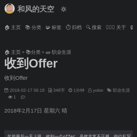
和风的天空
🏠 主页
📚 分类
🧩 标签
⏱ 归档
🔍 搜索
🙋🏻‍♂️ 关于

»
»
🏠 主页
📚分类
🧱 职业生涯
收到Offer
收到Offer
2018-02-17 06:18
348字
1分钟
yobin
职业生涯
1
2018年2月17日 星期六 晴
年前最后一天上班，收到一个offer，虽然非常不正规，岗位乱写