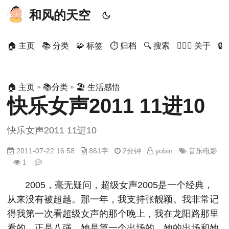
和风的天空
🏠 主页
📚 分类
🧩 标签
⏱ 归档
🔍 搜索
🙋🏻‍♂️ 关于

»
»
🏠 主页
📚分类
🏖 生活感悟
快乐女声2011 11进10
快乐女声2011 11进10
2011-07-22 16:58
861字
2分钟
yobin
音乐电影
1
2005，毫无疑问，超级女声2005是一个经典，
从来没有被超越。那一年，我支持张靓颖。我非常记
得我第一次看超级女声的那个晚上，我在龙阳路那里
看的，正是八强，她是第一个出场的，她的出场和她