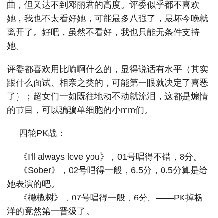
曲，但又达不到邓丽君的高度。评委似乎都不喜欢
她，我也不太看好她，可能最多八强了，最坏今晚就
离开了。好吧，虽然不看好，我也只能无条件支持
她。
评委都喜欢用比喻啊什么的，显得说话有水平（其实
跟什么面试、相亲之类的，可能第一眼就决定了喜恶
了）；超女们一如既往地动不动就流泪，这都是煽情
的节目，可以骗骗单细胞的小mm们。
四轮PK战：
《I'll always love you》，01号唱得不错，8分。
《Sober》，02号唱得一般，6.5分，0.5分算是给
她表演的吧。
《橄榄树》，07号唱得一般，6分。——PK掉杨
洋的竟然第一晋级了。