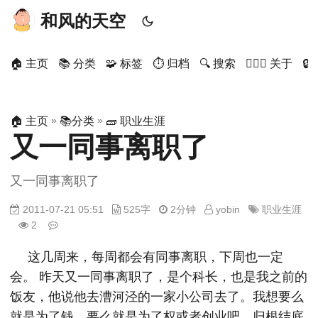
和风的天空
🏠 主页
📚 分类
🧩 标签
⏱ 归档
🔍 搜索
🙋🏻‍♂️ 关于

»
»
🏠 主页
📚分类
🧱 职业生涯
又一同事离职了
又一同事离职了
2011-07-21 05:51
525字
2分钟
yobin
职业生涯
2
这几周来，每周都会有同事离职，下周也一定
会。 昨天又一同事离职了，是个科长，也是我之前的
饭友，他说他去漕河泾的一家小公司去了。我想要么
就是为了钱，要么就是为了权或者创业吧，归根结底