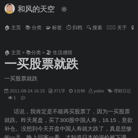
和风的天空
🏠 主页
📚 分类
🧩 标签
⏱ 归档
🔍 搜索
🙋🏻‍♂️ 关于

»
»
🏠 主页
📚分类
🏖 生活感悟
一买股票就跌
一买股票就跌
2011-08-24 16:15
371字
1分钟
yobin
理财日记
1
话说，我肯定是不能再买股票了，因为一买股票
就跌。昨天尾盘，买了300股中国人寿，16.15，意欲
补仓。没想到今天开盘中国人寿就大跌了，真是悲惨
的一天。晚上回家一看，才知道日本的评价被下调